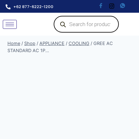
+62 877-6222-1200
Home
/
Shop
/
APPLIANCE
/
COOLING
/
GREE AC
STANDARD AC 1P...