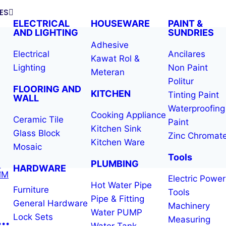
ES
ELECTRICAL
HOUSEWARE
PAINT &
AND LIGHTING
SUNDRIES
Adhesive
Electrical
Ancilares
Kawat Rol &
Lighting
Non Paint
Meteran
Politur
FLOORING AND
KITCHEN
Tinting Paint
WALL
Waterproofing
Cooking Appliance
Ceramic Tile
Paint
Kitchen Sink
Glass Block
Zinc Chromat
Kitchen Ware
Mosaic
Tools
PLUMBING
HARDWARE
t
Electric Power
Hot Water Pipe
Furniture
Tools
Pipe & Fitting
General Hardware
Machinery
Water PUMP
..
Lock Sets
Measuring