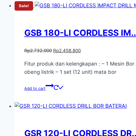
Sale!
GSB 180-LI CORDLESS IM..
Rp
2.732.000
Rp
2.458.800
Fitur produk dan kelengkapan : – 1 Mesin Bor 
obeng listrik – 1 set (12 unit) mata bor
Add to cart
GSR 120-LI CORDLESS DR..