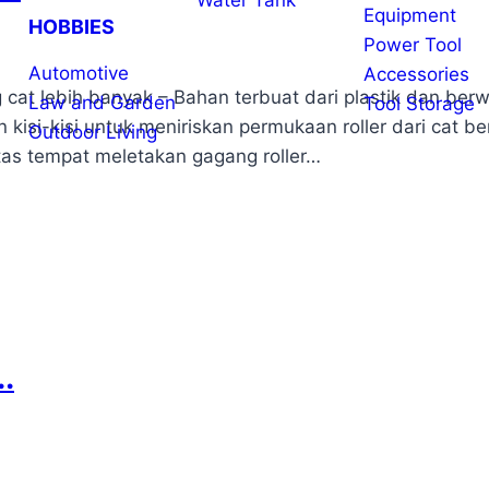
Water Tank
Equipment
HOBBIES
Power Tool
Automotive
Accessories
at lebih banyak – Bahan terbuat dari plastik dan berwa
Law and Garden
Tool Storage
gan kisi-kisi untuk meniriskan permukaan roller dari cat
Outdoor Living
tas tempat meletakan gagang roller…
.