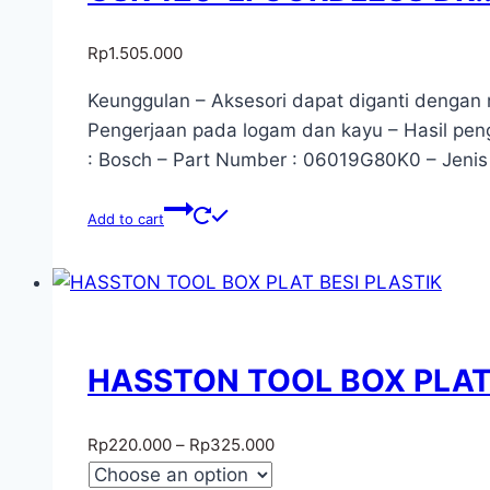
Rp
1.505.000
Keunggulan – Aksesori dapat diganti dengan
Pengerjaan pada logam dan kayu – Hasil peng
: Bosch – Part Number : 06019G80K0 – Jenis
Add to cart
HASSTON TOOL BOX PLAT 
Rp
220.000
–
Rp
325.000