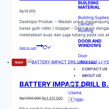
BUILDING
MATERIAL
Rp
19.000
Building Suplies
Deskripsi Produk: – Wadah untuk menampung c
Cement
batas gulir roller / stopper – Dilengkapi den
Roofing
meletakkan kuas dan juga lubang pada sisi a
DOOR AND
WINDOWS
Add to cart
Door
Windows
Sale!
CONTACT US
ABOUT US
BATTERY IMPACT DRILL B..
Rp
1.930.000
Rp
1.351.000
X
Fitur produk dan kelengkapan :