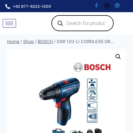
+62 877-6222-1200
Home
/
Shop
/
BOSCH
/
GSR 120-LI CORDLESS DR...